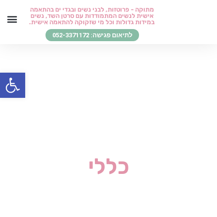
ילוג
מתוקה - פרוטזות, לבני נשים ובגדי ים בהתאמה
אישית לנשים המתמודדות עם סרטן השד, נשים
תוכן
במידות גדולות וכל מי שזקוקה להתאמה אישית.
לתיאום פגישה: 052-3371172
בגדי ים והלבשת חוף
סטיילינג כדרך חיים
בואו לפגוש אותי
החזרים ומידע חיוני
שירותי סט
לקוחות מ
מן העי
פתח סרגל
כללי