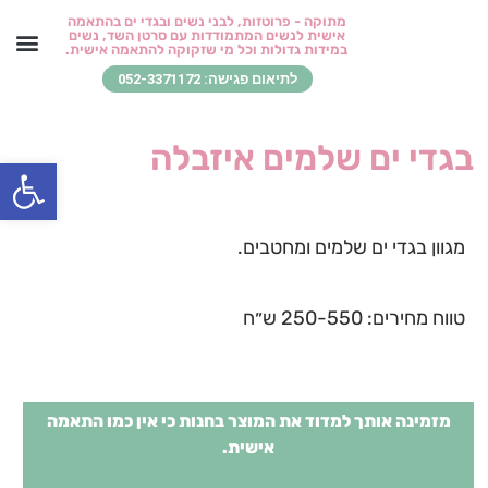
ילוג
מתוקה - פרוטזות, לבני נשים ובגדי ים בהתאמה
אישית לנשים המתמודדות עם סרטן השד, נשים
תוכן
במידות גדולות וכל מי שזקוקה להתאמה אישית.
לתיאום פגישה: 052-3371172
בגדי ים והלבשת חוף
סטיילינג כדרך חיים
בואו לפגוש אותי
החזרים ומידע חיוני
שירותי סט
לקוחות מ
מן העי
בגדי ים שלמים איזבלה
פתח סרגל
מגוון בגדי ים שלמים ומחטבים.
טווח מחירים: 250-550 ש״ח
מזמינה אותך למדוד את המוצר בחנות כי אין כמו התאמה
אישית.