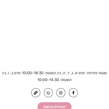
שעות פתיחה: ימים א, ג, ד, ה, בין השעות: 10:00-18.30 ימים ב, ו, בין
השעות: 10:00-14.30
L
W
I
F
i
h
n
a
n
a
s
c
k
t
t
e
s
a
b
הצהרת נגישות
a
g
o