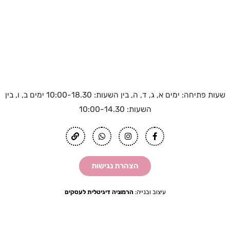
שעות פתיחה: ימים א, ג, ד, ה, בין השעות: 10:00-18.30 ימים ב, ו, בין
השעות: 10:00-14.30
L
W
I
F
i
h
n
a
n
a
s
c
k
t
t
e
s
a
b
הצהרת נגישות
a
g
o
p
r
o
p
a
k
m
-
עיצוב ובנייה:
הרמוניה דיגיטלית לעסקים
f