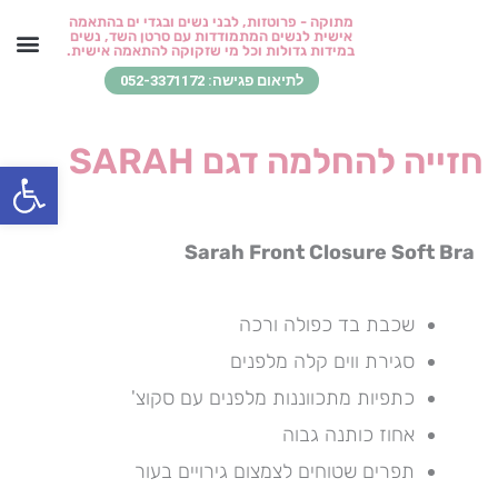
ילוג
מתוקה - פרוטזות, לבני נשים ובגדי ים בהתאמה
אישית לנשים המתמודדות עם סרטן השד, נשים
תוכן
במידות גדולות וכל מי שזקוקה להתאמה אישית.
לתיאום פגישה: 052-3371172
בגדי ים והלבשת חוף
סטיילינג כדרך חיים
בואו לפגוש אותי
החזרים ומידע חיוני
שירותי סט
לקוחות מ
מן העי
חזייה להחלמה דגם SARAH
פתח סרגל
Sarah Front Closure Soft Bra
שכבת בד כפולה ורכה
סגירת ווים קלה מלפנים
כתפיות מתכווננות מלפנים עם סקוצ'
אחוז כותנה גבוה
תפרים שטוחים לצמצום גירויים בעור