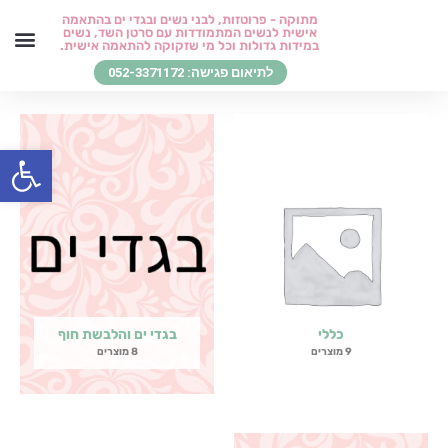
ילוג
מתוקה - פרוטזות, לבני נשים ובגדי ים בהתאמה
אישית לנשים המתמודדות עם סרטן השד, נשים
תוכן
במידות גדולות וכל מי שזקוקה להתאמה אישית.
לתיאום פגישה: 052-3371172
בגדי ים והלבשת חוף
סטיילינג כדרך חיים
בואו לפגוש אותי
החזרים ומידע חיוני
שירותי סט
לקוחות מ
מן העי
פתח סרגל
כללי
בגדי ים והלבשת חוף
9 מוצרים
8 מוצרים