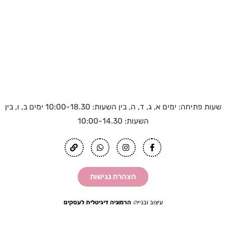
שעות פתיחה: ימים א, ג, ד, ה, בין השעות: 10:00-18.30 ימים ב, ו, בין
השעות: 10:00-14.30
L
W
I
F
i
h
n
a
n
a
s
c
k
t
t
e
s
a
b
הצהרת נגישות
a
g
o
p
r
o
p
a
k
m
-
עיצוב ובנייה:
הרמוניה דיגיטלית לעסקים
f