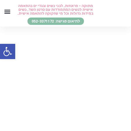
ילוג
מתוקה - פרוטזות, לבני נשים ובגדי ים בהתאמה
אישית לנשים המתמודדות עם סרטן השד, נשים
תוכן
במידות גדולות וכל מי שזקוקה להתאמה אישית.
לתיאום פגישה: 052-3371172
בגדי ים והלבשת חוף
סטיילינג כדרך חיים
בואו לפגוש אותי
החזרים ומידע חיוני
שירותי סט
לקוחות מ
מן העי
פתח סרגל