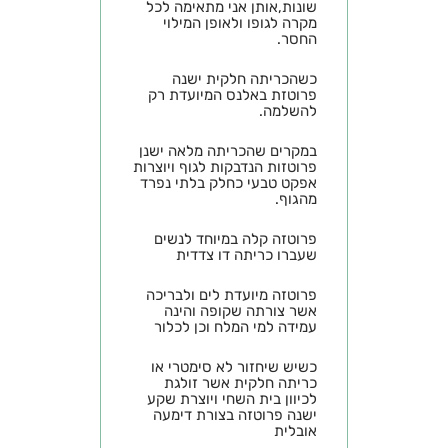
שונות,אותן אני מתאימה לכל
מקרה לגופו ולאופן המילוי
החסר.
כשהכריתה חלקית ישנה
פרוטזת באלנס המיועדת רק
להשלמה.
במקרים שהכריתה מלאה ישנן
פרוטזות הנדבקות לגוף ויוצרות
אפקט טבעי כחלק בלתי נפרד
מהגוף.
פרוטזה קלה במיוחד לנשים
שעברו כריתה דו צדדית
פרוטזה מיועדת לים ולבריכה
אשר צורתה שקופה והינה
עמידה למי המלח וכן לכלור
כשיש שיחזור לא סימטרי או
כריתה חלקית אשר זולגת
לכיוון בית השחי ויוצרת שקע
ישנה פרוטזה בצורת דימעה
אובלית